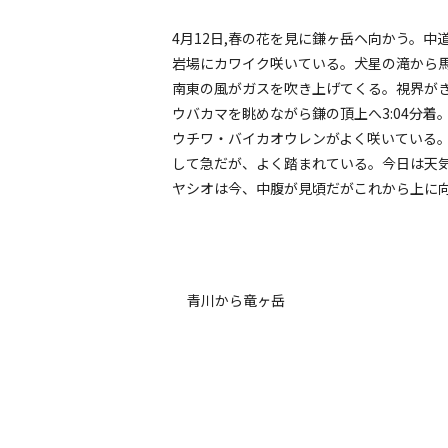
4月12日,春の花を見に鎌ヶ岳ヘ向かう。中
岩場にカワイク咲いている。犬星の滝から馬
南東の風がガスを吹き上げてくる。視界が
ウバカマを眺めながら鎌の頂上へ3:04分
ウチワ・バイカオウレンがよく咲いている。
して急だが、よく踏まれている。今日は天気
ヤシオは今、中腹が見頃だがこれから上に向
青川から竜ヶ岳