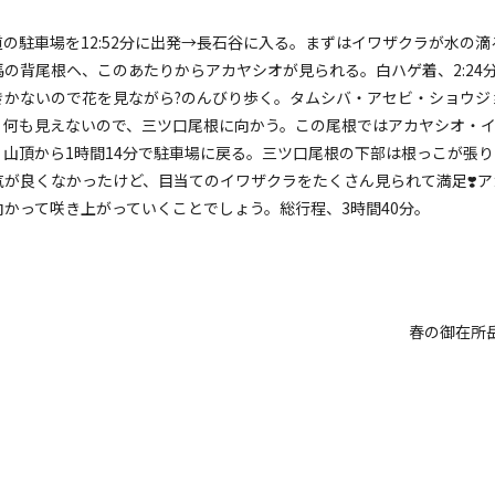
道の駐車場を12:52分に出発→長石谷に入る。まずはイワザクラが水の滴
の背尾根ヘ、このあたりからアカヤシオが見られる。白ハゲ着、2:24
きかないので花を見ながら?のんびり歩く。タムシバ・アセビ・ショウジ
着。何も見えないので、三ツ口尾根に向かう。この尾根ではアカヤシオ・
山頂から1時間14分で駐車場に戻る。三ツ口尾根の下部は根っこが張り
が良くなかったけど、目当てのイワザクラをたくさん見られて満足❣️ア
かって咲き上がっていくことでしょう。総行程、3時間40分。
春の御在所