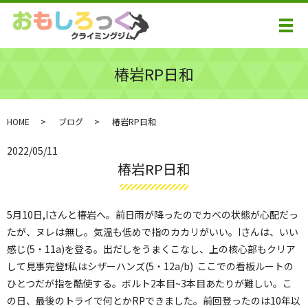
メ
椿岩RP日和
HOME
ブログ
椿岩RP日和
2022/05/11
椿岩RP日和
5月10日,Iさんと椿岩へ。前日雨が降ったのでカベの状態が心配だっ
たが、ヌレは無し。気温も低めで指のカカリがいい。Iさんは、いい
感じ(5・11a)を登る。出だしをうまくこなし、上の核心部もクリア
して見事完登❗️私はシザーハンズ(5・12a/b) ここでの看板ルートの
ひとつだが指を酷使する。ボルト2本目~3本目あたりが難しい。こ
の日、最後のトライで何とかRPできました。前回登ったのは10年以