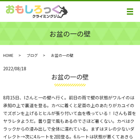
メ
お盆の一の壁
HOME
ブログ
お盆の一の壁
2022/08/18
お盆の一の壁
8月15日、Iさんと一の壁へ行く。前日の雨で壁の状態がワルイのは
承知の上で裏道を登る。カベに着くと足首の上のあたりがカユイの
でズボンを上げるとヒルが張り付いて血を吸っている！ Iさんも首を
ヤラレタようだ。曇り空で風もあるのでさほど暑くない。カベはク
ラックからの浸み出しで全体に濡れている。まずはヌレの少ないダ
イレクト→次に4ルートを2回登る。6ルートは状態が悪くてあきら