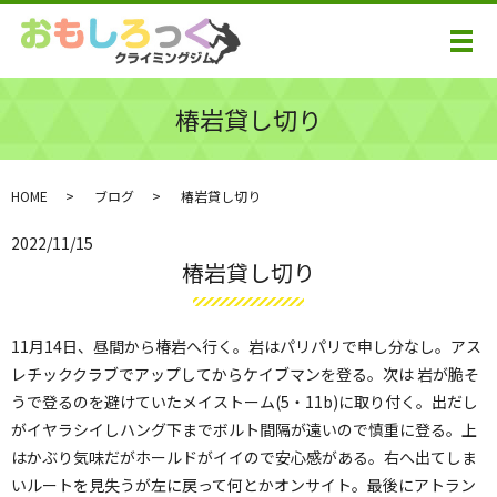
メ
椿岩貸し切り
HOME
ブログ
椿岩貸し切り
2022/11/15
椿岩貸し切り
11月14日、昼間から椿岩へ行く。岩はパリパリで申し分なし。アス
レチッククラブでアップしてからケイブマンを登る。次は 岩が脆そ
うで登るのを避けていたメイストーム(5・11b)に取り付く。出だし
がイヤラシイしハング下までボルト間隔が遠いので慎重に登る。上
はかぶり気味だがホールドがイイので安心感がある。右へ出てしま
いルートを見失うが左に戻って何とかオンサイト。最後にアトラン