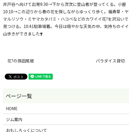
井戸谷へ向けて出発9:30→下から次次に登山者が登ってくる。小屋
10:10→この辺りから春の花を探しながらゆっくり歩く。福寿草・ヤ
マルリソウ・ミヤマカタバミ・ハコベなどのカワイイ花?を沢沿いで
見つける。10:41駐車場着。今日は穏やかな天気の中、気持ちのイイ
山歩きができました❣️
花?の孫田尾根
パラダイス貸切
HOME
ジム案内
おもしろっくについて