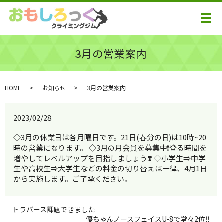
メ
3月の営業案内
HOME
お知らせ
3月の営業案内
2023/02/28
◇3月の休業日は各月曜日です。21日(春分の日)は10時~20
時の営業になります。 ◇3月の月会員を募集中❗️登る時間を
増やしてレベルアップを目指しましょう❣️ ◇小学生⇒中学
生や高校生⇒大学生などの料金の切り替えは一律、4月1日
から実施します。ご了承ください。
トラバース課題できました
優ちゃんノースフェイスU-8で堂々2位‼️